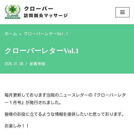
コ
ン
テ
ホーム
»
クローバーレターVol.1
ン
ツ
クローバーレターVol.1
へ
ス
2025.01.08
新着情報
キ
ッ
プ
毎月更新しております当院のニュースレターの『クローバーレタ
ー１月号』が発行されました。
皆様のお役に立てるような情報を提供したいと思っております。
お楽しみ！！